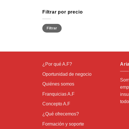
Filtrar por precio
Precio
Precio
Filtrar
mínimo
máximo
¿Por qué A.F?
Ari
Oportunidad de negocio
Som
Quiénes somos
empr
Franquicias A.F
insu
todo
Concepto A.F
¿Qué ofrecemos?
Formación y soporte