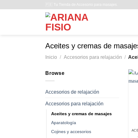
Saltar
🇵🇪 Tu Tienda de Accesorio para masajes.
al
contenido
Aceites y cremas de masaje
Inicio
/
Accesorios para relajación
/
Acei
Browse
Accesorios de relajación
Accesorios para relajación
Aceites y cremas de masajes
Aparatología
Cojines y accesorios