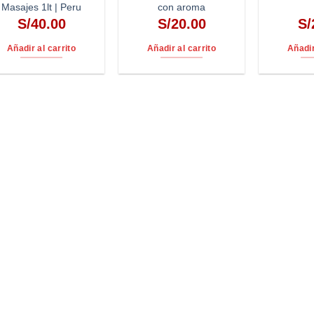
Masajes 1lt | Peru
con aroma
S/
40.00
S/
20.00
S/
Añadir al carrito
Añadir al carrito
Añadir