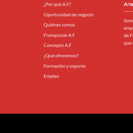
¿Por qué A.F?
Aria
Oportunidad de negocio
Somo
Quiénes somos
empr
Franquicias A.F
de F
que 
Concepto A.F
¿Qué ofrecemos?
Formación y soporte
Empleo