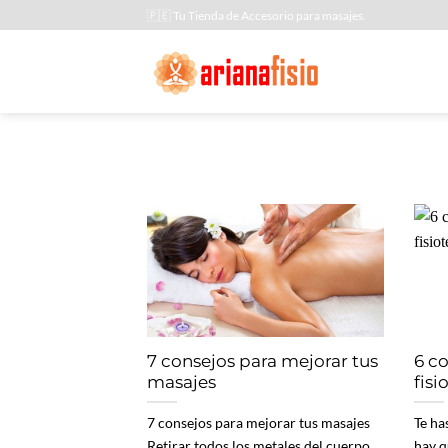
Saltar
🇵🇪 Tu Tienda de Accesorio para masajes.
al
contenido
7 consejos para mejorar tus
6 c
masajes
fis
7 consejos para mejorar tus masajes
Te ha
Retirar todos los metales del cuerpo
hay q