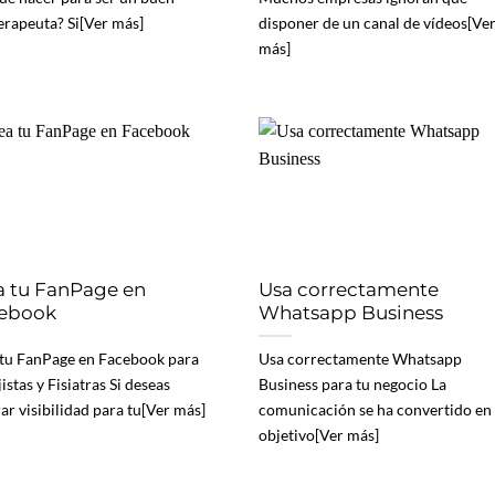
terapeuta? Si[Ver más]
disponer de un canal de vídeos[Ve
más]
a tu FanPage en
Usa correctamente
ebook
Whatsapp Business
tu FanPage en Facebook para
Usa correctamente Whatsapp
istas y Fisiatras Si deseas
Business para tu negocio La
ar visibilidad para tu[Ver más]
comunicación se ha convertido en 
objetivo[Ver más]