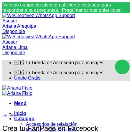
Nuestro equipo de atención al cliente está aquí para
responder a sus preguntas. ¡Pregúntenos cualquier cosa!
Asesor
Ariana Arequipa
Disponible
Asesor
Ariana Lima
Disponible
Saltar
🇵🇪 Tu Tienda de Accesorio para masajes.
al
contenido
🇵🇪 Tu Tienda de Accesorio para masajes.
Únete Gratis
Menú
Inicio
Sin categoría
Catalogo
Accesorios de relajación
Crea tu FanPage en Facebook
Insumos – Consumibles