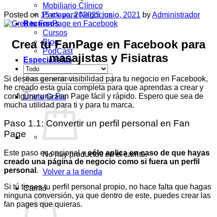
Mobiliario Clínico
Pack para Negocios
Posted on
15 mayo, 2020
25 junio, 2021
by
Administrador
Recursos
Cursos
Blog
Crea tu FanPage en Facebook para
PodCast
masajistas y Fisiatras
Especialistas
Buscar
Si deseas generar visibilidad para tu negocio en Facebook,
por:
he creado esta guía completa para que aprendas a crear y
configurar una Fan Page fácil y rápido. Espero que sea de
Únete Gratis
mucha utilidad para ti y para tu marca.
Paso 1.1: Convertir un perfil personal en Fan
Page
Este paso es opcional y
sólo aplica en caso de que hayas
No hay productos en el carrito.
creado una página de negocio como si fuera un perfil
personal
.
Volver a la tienda
Si tú tienes tu perfil personal propio, no hace falta que hagas
Carrito
ninguna conversión, ya que dentro de este, puedes crear las
fan pages que quieras.