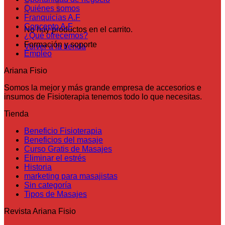
Quiénes somos
Franquicias A.F
Concepto A.F
No hay productos en el carrito.
¿Qué ofrecemos?
Formación y soporte
Volver a la tienda
Empleo
Ariana Fisio
Somos la mejor y más grande empresa de accesorios e
insumos de Fisioterapia tenemos todo lo que necesitas.
Tienda
Beneficio Fisioterapia
Beneficios del masaje
Curso Gratis de Masajes
Eliminar el estrés
Historia
marketing para masajistas
Sin categoría
Tipos de Masajes
Revista Ariana Fisio