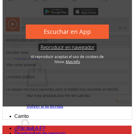
Mobiliario Clínico
Pack para Negocios
Recursos
Cursos
Blog
PodCast
Especialistas
Buscar
por:
Únete Gratis
No hay productos en el carrito.
Volver a la tienda
Carrito
¿Por qué A.F?
Oportunidad de negocio