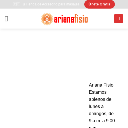
Saltar
🇵🇪 Tu Tienda de Accesorio para masajes.
Únete Gratis
al
contenido
Ariana Fisio
Estamos
abiertos de
lunes a
dmingos, de
9 a.m. a 9:00
p.m.