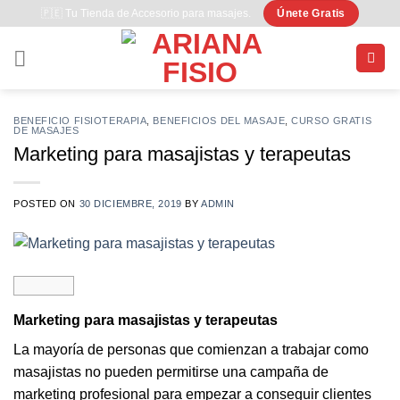
Saltar
🇵🇪 Tu Tienda de Accesorio para masajes.
Únete Gratis
al
contenido
BENEFICIO FISIOTERAPIA
,
BENEFICIOS DEL MASAJE
,
CURSO GRATIS
DE MASAJES
Marketing para masajistas y terapeutas
POSTED ON
30 DICIEMBRE, 2019
BY
ADMIN
Marketing para masajistas y terapeutas
La mayoría de personas que comienzan a trabajar como
masajistas no pueden permitirse una campaña de
marketing profesional para empezar a conseguir clientes