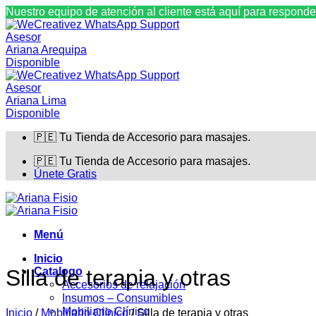
Nuestro equipo de atención al cliente está aquí para responde
Asesor
Ariana Arequipa
Disponible
Asesor
Ariana Lima
Disponible
Saltar
🇵🇪 Tu Tienda de Accesorio para masajes.
al
contenido
🇵🇪 Tu Tienda de Accesorio para masajes.
Únete Gratis
Menú
Inicio
Catalogo
Silla de terapia y otras
Accesorios de relajación
Insumos – Consumibles
Mobiliario Clínico
Inicio
/
Mobiliario Clínico
/
Silla de terapia y otras