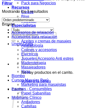
Pack para Negocios
Filtrar
Recursos
Mostrando los 3 resultados
Cursos
Blog
PodCast
Browse
Especialistas
Accesorios de relajación
Buscar
Accesorios para relajación
por:
Aceites y cremas de masajes
Únete Gratis
Aparatología
Cojines y accesorios
Electricos
Juguetes Accesorio Anti estres
Maderoterapia
Masajeadores
Yoga
No hay productos en el carrito.
Biombo
Cursos Masajes Perú
Volver a la tienda
Marketing para masajistas
Insumos - Consumibles
Carrito
Papel Sabanillas
Mobiliario Clínico
Andadores
Camillas