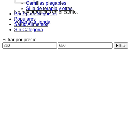
Camillas plegables
Silla de terapia y otras
No hay productos en el carrito.
Pack para Negocios
Populares
Volver a la tienda
Salud Alimentos
Sin Categoria
Filtrar por precio
Precio
Precio
Filtrar
mínimo
máximo