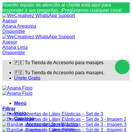
Nuestro equipo de atención al cliente está aquí para
responder a sus preguntas. ¡Pregúntenos cualquier cosa!
Asesor
Ariana Arequipa
Disponible
Asesor
Ariana Lima
Disponible
Saltar
🇵🇪 Tu Tienda de Accesorio para masajes.
al
contenido
🇵🇪 Tu Tienda de Accesorio para masajes.
Únete Gratis
Menú
Filtrar
Inicio
Catalogo
Accesorios de relajación
Insumos – Consumibles