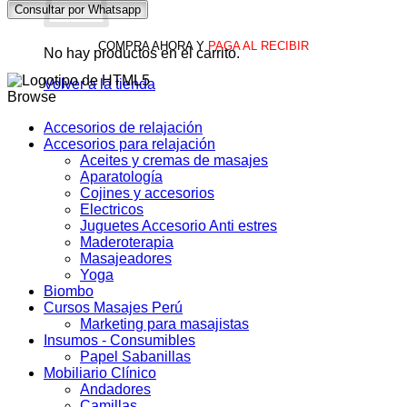
de
Consultar por Whatsapp
Látex
Elásticas
COMPRA AHORA Y
PAGA AL RECIBIR
–
No hay productos en el carrito.
Set
de
Volver a la tienda
Browse
3
cantidad
Accesorios de relajación
Accesorios para relajación
Aceites y cremas de masajes
Aparatología
Cojines y accesorios
Electricos
Juguetes Accesorio Anti estres
Maderoterapia
Masajeadores
Yoga
Biombo
Cursos Masajes Perú
Marketing para masajistas
Insumos - Consumibles
Papel Sabanillas
Mobiliario Clínico
Andadores
Camillas