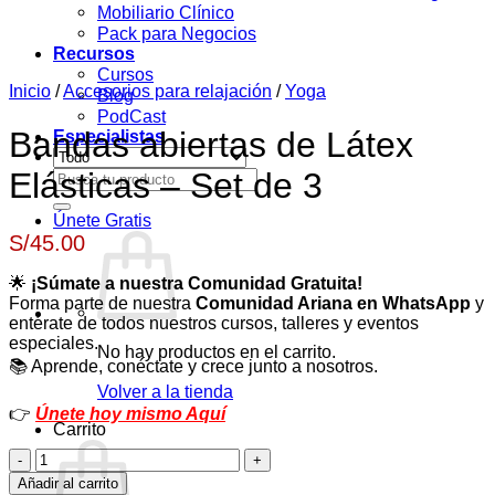
Mobiliario Clínico
Pack para Negocios
Recursos
Cursos
Inicio
/
Accesorios para relajación
/
Yoga
Blog
PodCast
Bandas abiertas de Látex
Especialistas
Elásticas – Set de 3
Buscar
por:
Únete Gratis
S/
45.00
🌟
¡Súmate a nuestra Comunidad Gratuita!
Forma parte de nuestra
Comunidad Ariana en WhatsApp
y
entérate de todos nuestros cursos, talleres y eventos
especiales.
No hay productos en el carrito.
📚 Aprende, conéctate y crece junto a nosotros.
Volver a la tienda
👉
Únete hoy mismo Aquí
Carrito
Bandas
abiertas
Añadir al carrito