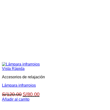
Vista Rápida
Accesorios de relajación
Lámpara infrarrojos
El
El
S/
120.00
S/
80.00
precio
precio
Añadir al carrito
original
actual