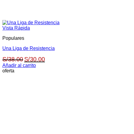
Vista Rápida
Populares
Una Liga de Resistencia
El
El
S/
38.00
S/
30.00
precio
precio
Añadir al carrito
oferta
original
actual
era:
es:
S/38.00.
S/30.00.