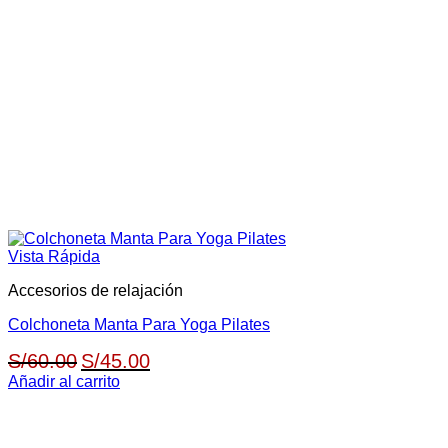
Vista Rápida
Accesorios de relajación
Colchoneta Manta Para Yoga Pilates
El
El
S/
60.00
S/
45.00
precio
precio
Añadir al carrito
original
actual
era:
es: