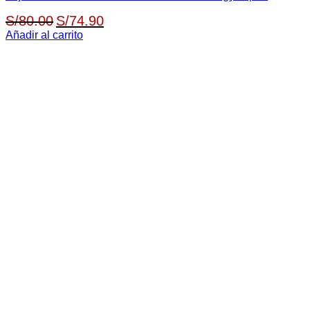
El
El
S/
80.00
S/
74.90
precio
precio
Añadir al carrito
original
actual
era:
es:
S/80.00.
S/74.90.