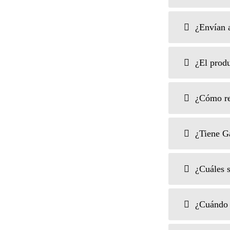
¿Envían a
¿El produ
¿Cómo re
¿Tiene Ga
¿Cuáles s
¿Cuándo 