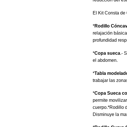
El Kit Consta de 
*
Rodillo Cónca
relajación básica
profundidad respec
*
Copa sueca
.- 
el abdomen.
*
Tabla modelad
trabajar las zona
*
Copa Sueca co
permite movilizar
cuerpo.*Rodillo 
Disminuye la masa