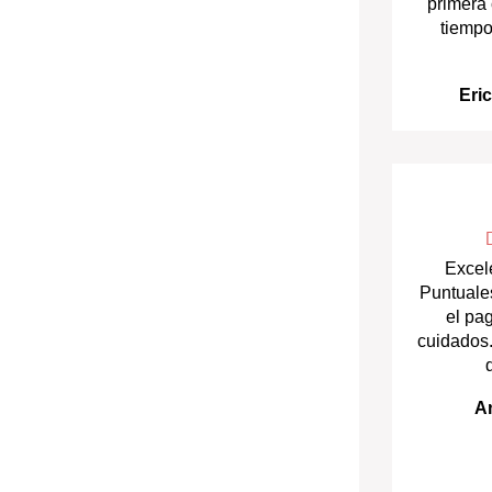
primera
tiempo
Eri
Excele
Puntuale
el pa
cuidados.
A