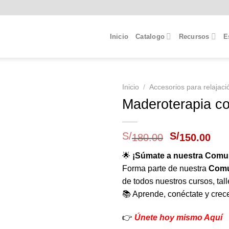
Inicio
Catalogo
Recursos
E
Inicio
/
Accesorios para relajaci
Maderoterapia cor
El
El
S/
S/
180.00
150.00
precio
pre
original
act
🌟
¡Súmate a nuestra Comun
era:
es:
Forma parte de nuestra
Comu
S/180.00.
S/1
de todos nuestros cursos, tal
📚 Aprende, conéctate y crece
👉
Únete hoy mismo Aquí