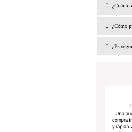
¿Cuánto c
¿Cómo pue
¿Es segur
Una bue
compra i
y rápida.