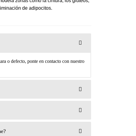
 modela zonas como la cintura, los glúteos,
eliminación de adipocitos.
 tara o defecto, ponte en contacto con nuestro
ne?