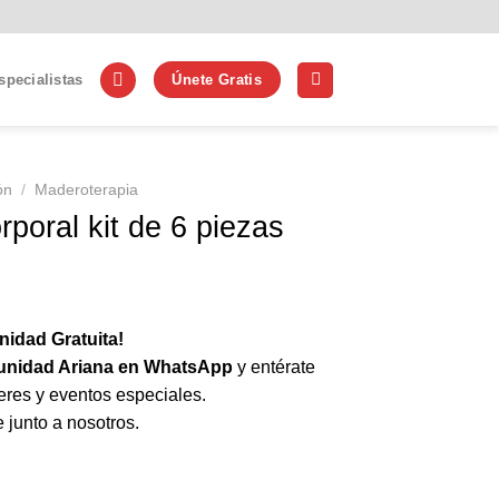
specialistas
Únete Gratis
ón
/
Maderoterapia
poral kit de 6 piezas
cio
ual
idad Gratuita!
nidad Ariana en WhatsApp
y entérate
50.00.
leres y eventos especiales.
 junto a nosotros.