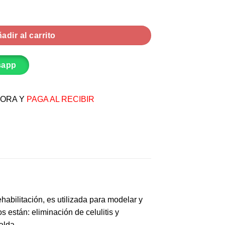
6 piezas cantidad
adir al carrito
sapp
ORA Y
PAGA AL RECIBIR
habilitación, es utilizada para modelar y
 están: eliminación de celulitis y
alda.