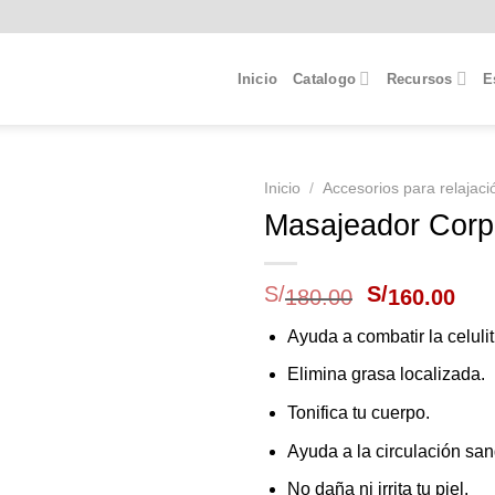
Inicio
Catalogo
Recursos
E
Inicio
/
Accesorios para relajaci
Masajeador Corpo
El
El
S/
S/
180.00
160.00
precio
pre
original
act
Ayuda a combatir la celulit
era:
es:
Elimina grasa localizada.
S/180.00.
S/1
Tonifica tu cuerpo.
Ayuda a la circulación sa
No daña ni irrita tu piel.