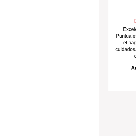
Excele
Puntuale
el pa
cuidados.
A