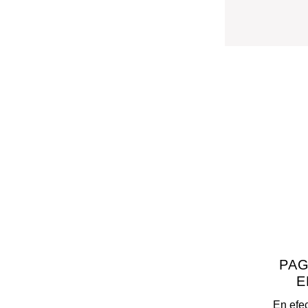
PAG
E
En efec