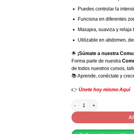
Puedes controlar la intens
Funciona en diferentes zo
Masajea, suaviza y relaja t
Utilizable en abdomen, derr
🌟
¡Súmate a nuestra Comun
Forma parte de nuestra
Comu
de todos nuestros cursos, tal
📚 Aprende, conéctate y crece
👉
Únete hoy mismo Aquí
Masajeador Corporal Portatil c
Añ