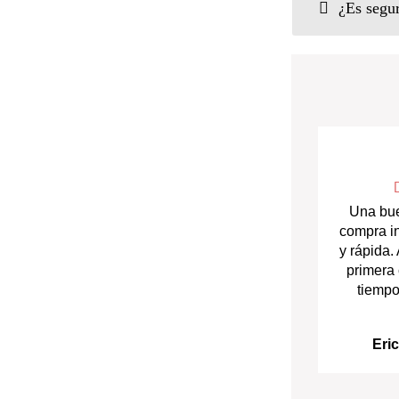
¿Es segur
Una bue
compra i
y rápida.
primera
tiempo
Eri