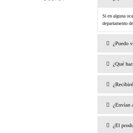
Si en alguna oca
departamento de 
¿Puedo ve
¿Qué hace
¿Recibiré
¿Envían a
¿El produ