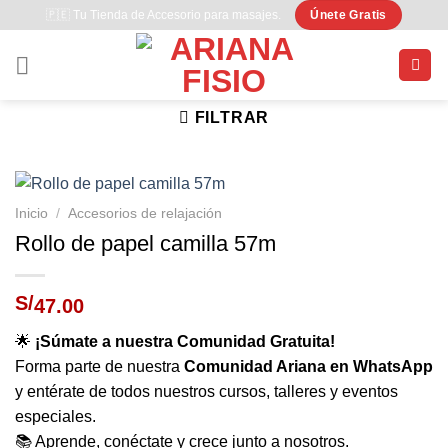
Saltar
🇵🇪 Tu Tienda de Accesorio para masajes.
Únete Gratis
al
contenido
FILTRAR
Inicio
/
Accesorios de relajación
Rollo de papel camilla 57m
S/
47.00
🌟
¡Súmate a nuestra Comunidad Gratuita!
Forma parte de nuestra
Comunidad Ariana en WhatsApp
y entérate de todos nuestros cursos, talleres y eventos
especiales.
📚 Aprende, conéctate y crece junto a nosotros.