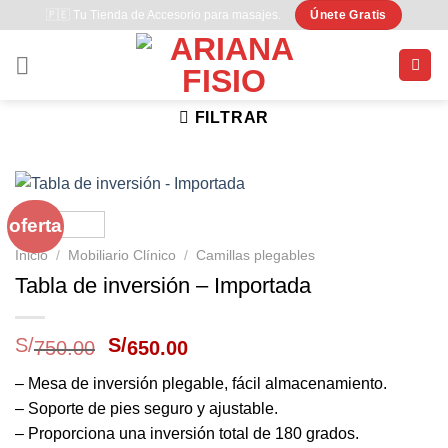
Saltar
🇵🇪 Tu Tienda de Accesorio para masajes.
Únete Gratis
al
contenido
FILTRAR
oferta
Inicio
/
Mobiliario Clínico
/
Camillas plegables
Tabla de inversión – Importada
El
El
S/
S/
750.00
650.00
precio
precio
original
actual
– Mesa de inversión plegable, fácil almacenamiento.
era:
es:
– Soporte de pies seguro y ajustable.
S/750.00.
S/650.00.
– Proporciona una inversión total de 180 grados.