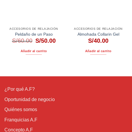
ACCESORIOS DE RELAJACIÓN
ACCESORIOS DE RELAJACIÓN
Peldaño de un Paso
Almohada Collarin Gel
El
El
S/
60.00
S/
50.00
S/
40.00
precio
precio
original
actual
Añadir al carrito
Añadir al carrito
era:
es:
S/60.00.
S/50.00.
¿Por qué A.F?
Oportunidad de negocio
Quiénes somos
Franquicias A.F
Concepto A.F