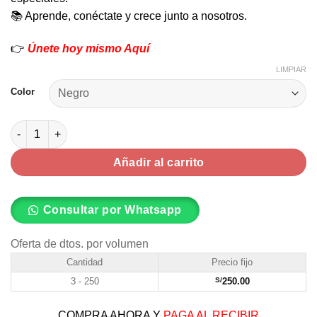
📚 Aprende, conéctate y crece junto a nosotros.
👉
Únete hoy mismo Aquí
LIMPIAR
Color
Camilla para Masajes Nacional Plegable – Perú cantidad
Añadir al carrito
Consultar por Whatsapp
Oferta de dtos. por volumen
Cantidad
Precio fijo
3 - 250
S/
250.00
COMPRA AHORA Y
PAGA AL RECIBIR