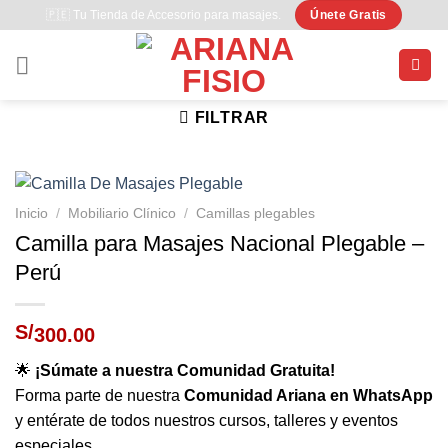
Saltar
🇵🇪 Tu Tienda de Accesorio para masajes.
Únete Gratis
al
contenido
FILTRAR
Inicio
/
Mobiliario Clínico
/
Camillas plegables
Camilla para Masajes Nacional Plegable –
Perú
S/
300.00
🌟
¡Súmate a nuestra Comunidad Gratuita!
Forma parte de nuestra
Comunidad Ariana en WhatsApp
y entérate de todos nuestros cursos, talleres y eventos
especiales.