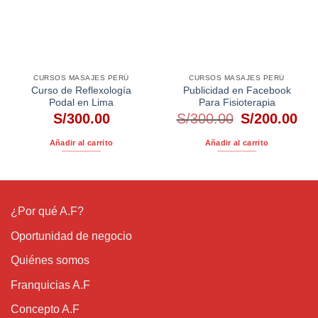
CURSOS MASAJES PERÚ
CURSOS MASAJES PERÚ
Curso de Reflexología
Publicidad en Facebook
Podal en Lima
Para Fisioterapia
El
El
S/
300.00
S/
300.00
S/
200.00
precio
pre
original
act
Añadir al carrito
Añadir al carrito
era:
es:
S/300.00.
S/2
¿Por qué A.F?
Oportunidad de negocio
Quiénes somos
Franquicias A.F
Concepto A.F