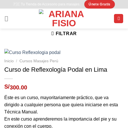
Saltar
🇵🇪 Tu Tienda de Accesorio para masajes.
Únete Gratis
al
contenido
FILTRAR
Inicio
/
Cursos Masajes Perú
Curso de Reflexología Podal en Lima
S/
300.00
Éste es un curso, mayoritariamente práctico, que va
dirigido a cualquier persona que quiera iniciarse en esta
Técnica Manual.
En este curso aprenderemos la importancia del pie y su
conexión con el cuerpo.