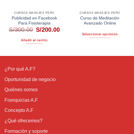
CURSOS MASAJES PERÚ
CURSOS MASAJES PERÚ
Publicidad en Facebook
Curso de Meditación
Para Fisioterapia
Avanzado Online
El
El
S/
300.00
S/
200.00
precio
precio
Seleccionar opciones
original
actual
Añadir al carrito
Este
era:
es:
producto
S/300.00.
S/200.00.
tiene
múltiples
variantes.
¿Por qué A.F?
Las
opciones
Oportunidad de negocio
se
Quiénes somos
pueden
elegir
Franquicias A.F
en
Concepto A.F
la
página
¿Qué ofrecemos?
de
producto
Formación y soporte