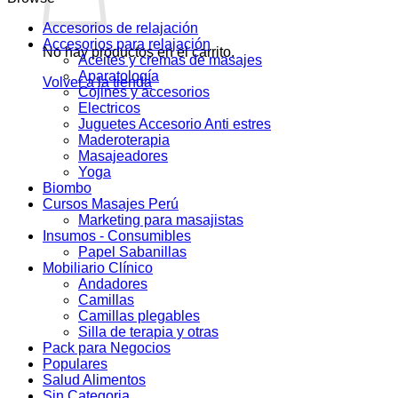
Accesorios de relajación
Accesorios para relajación
No hay productos en el carrito.
Aceites y cremas de masajes
Aparatología
Volver a la tienda
Cojines y accesorios
Electricos
Juguetes Accesorio Anti estres
Maderoterapia
Masajeadores
Yoga
Biombo
Cursos Masajes Perú
Marketing para masajistas
Insumos - Consumibles
Papel Sabanillas
Mobiliario Clínico
Andadores
Camillas
Camillas plegables
Silla de terapia y otras
Pack para Negocios
Populares
Salud Alimentos
Sin Categoria