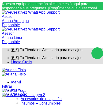
Nuestro equipo de atención al cliente está aquí para
responder a sus preguntas. ¡Pregúntenos cualquier cosa!
Asesor
Ariana Arequipa
Disponible
Asesor
Ariana Lima
Disponible
Saltar
🇵🇪 Tu Tienda de Accesorio para masajes.
al
contenido
🇵🇪 Tu Tienda de Accesorio para masajes.
Únete Gratis
Menú
Filtrar
Inicio
Catalogo
Accesorios de relajación
Insumos – Consumibles