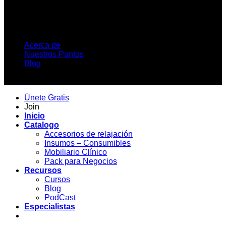
Acerca de
Nuestros Puntos
Blog
Copyright 2026 ©
Únete Gratis
Join
Inicio
Catalogo
Accesorios de relajación
Insumos – Consumibles
Mobiliario Clínico
Pack para Negocios
Recursos
Cursos
Blog
PodCast
Especialistas