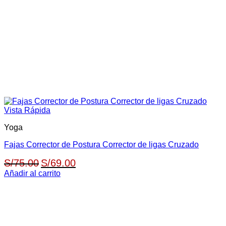
Vista Rápida
Yoga
Fajas Corrector de Postura Corrector de ligas Cruzado
El
El
S/
75.00
S/
69.00
precio
precio
Añadir al carrito
original
actual
era:
es:
S/75.00.
S/69.00.