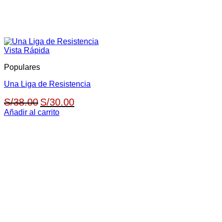
Vista Rápida
Populares
Una Liga de Resistencia
El
El
S/
38.00
S/
30.00
precio
precio
Añadir al carrito
original
actual
era:
es:
S/38.00.
S/30.00.