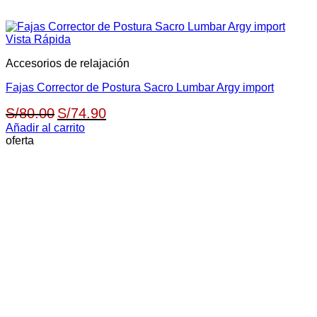
Vista Rápida
Accesorios de relajación
Fajas Corrector de Postura Sacro Lumbar Argy import
El
El
S/
80.00
S/
74.90
precio
precio
Añadir al carrito
oferta
original
actual
era:
es:
S/80.00.
S/74.90.