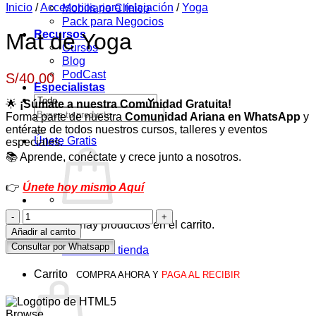
Inicio
/
Accesorios para relajación
Mobiliario Clínico
/
Yoga
Pack para Negocios
Recursos
Mat de Yoga
Cursos
Blog
PodCast
S/
40.00
Especialistas
🌟
¡Súmate a nuestra Comunidad Gratuita!
Buscar
Forma parte de nuestra
Comunidad Ariana en WhatsApp
y
por:
entérate de todos nuestros cursos, talleres y eventos
Únete Gratis
especiales.
📚 Aprende, conéctate y crece junto a nosotros.
👉
Únete hoy mismo Aquí
Mat
No hay productos en el carrito.
de
Añadir al carrito
Yoga
Consultar por Whatsapp
Volver a la tienda
cantidad
Carrito
COMPRA AHORA Y
PAGA AL RECIBIR
Browse