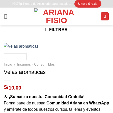
Saltar
🇵🇪 Tu Tienda de Accesorio para masajes.
Únete Gratis
al
contenido
FILTRAR
Inicio
/
Insumos - Consumibles
Velas aromaticas
S/
10.00
🌟
¡Súmate a nuestra Comunidad Gratuita!
Forma parte de nuestra
Comunidad Ariana en WhatsApp
y entérate de todos nuestros cursos, talleres y eventos