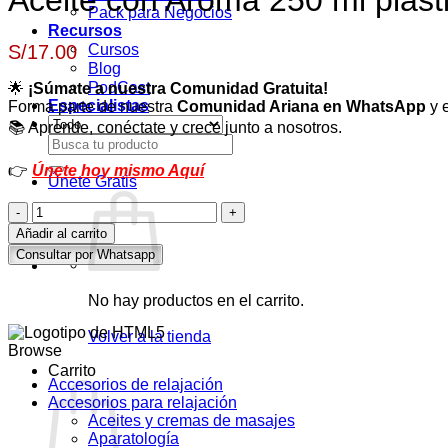
Aceite con Aroma 250 ml plást
Pack para Negocios
Recursos
Cursos
S/
17.00
Blog
PodCast
🌟
¡Súmate a nuestra Comunidad Gratuita!
Especialistas
Forma parte de nuestra
Comunidad Ariana en WhatsApp
y e
📚 Aprende, conéctate y crece junto a nosotros.
Buscar
por:
👉
Únete hoy mismo Aquí
Únete Gratis
Aceite
con
Añadir al carrito
Aroma
Consultar por Whatsapp
250
ml
plástico
No hay productos en el carrito.
cantidad
Volver a la tienda
Browse
Carrito
Accesorios de relajación
Accesorios para relajación
Aceites y cremas de masajes
Aparatología