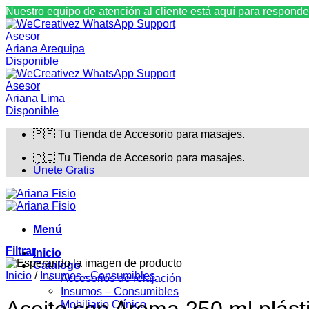
Nuestro equipo de atención al cliente está aquí para responde
Asesor
Ariana Arequipa
Disponible
Asesor
Ariana Lima
Disponible
Saltar
🇵🇪 Tu Tienda de Accesorio para masajes.
al
contenido
🇵🇪 Tu Tienda de Accesorio para masajes.
Únete Gratis
Menú
Filtrar
Inicio
Catalogo
Inicio
/
Insumos - Consumibles
Accesorios de relajación
Insumos – Consumibles
Mobiliario Clínico