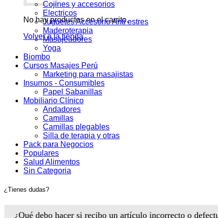
Cojines y accesorios
Electricos
No hay productos en el carrito.
Juguetes Accesorio Anti estres
Maderoterapia
Volver a la tienda
Masajeadores
Yoga
Biombo
Cursos Masajes Perú
Marketing para masajistas
Insumos - Consumibles
Papel Sabanillas
Mobiliario Clínico
Andadores
Camillas
Camillas plegables
Silla de terapia y otras
Pack para Negocios
Populares
Salud Alimentos
Sin Categoria
¿Tienes dudas?
¿Qué debo hacer si recibo un artículo incorrecto o defec