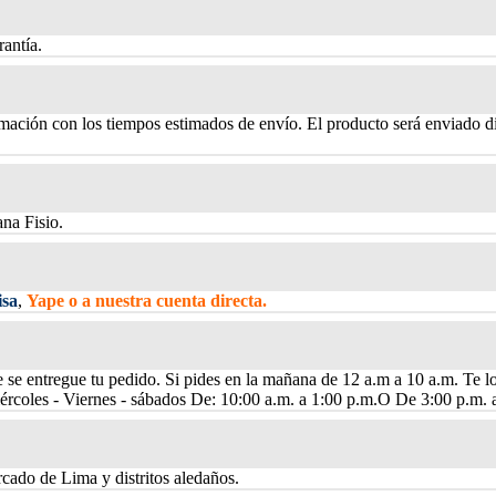
antía.
rmación con los tiempos estimados de envío. El producto será enviado di
ana Fisio.
isa
,
Yape o a nuestra cuenta directa.
e se entregue tu pedido. Si pides en la mañana de 12 a.m a 10 a.m. Te l
ércoles - Viernes - sábados De: 10:00 a.m. a 1:00 p.m.O De 3:00 p.m. 
cado de Lima y distritos aledaños.