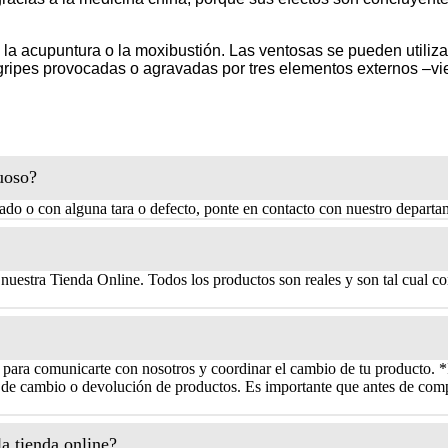
e la acupuntura o la moxibustión. Las ventosas se pueden utili
s, gripes provocadas o agravadas por tres elementos externos –vie
tuoso?
citado o con alguna tara o defecto, ponte en contacto con nuestro departa
nuestra Tienda Online. Todos los productos son reales y son tal cual co
o para comunicarte con nosotros y coordinar el cambio de tu producto. *
s de cambio o devolución de productos. Es importante que antes de comp
a tienda online?