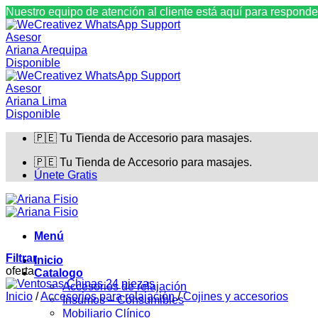
Nuestro equipo de atención al cliente está aquí para responde
Asesor
Ariana Arequipa
Disponible
Asesor
Ariana Lima
Disponible
Saltar
🇵🇪 Tu Tienda de Accesorio para masajes.
al
contenido
🇵🇪 Tu Tienda de Accesorio para masajes.
Únete Gratis
Menú
Filtrar
Inicio
oferta
Catalogo
Accesorios de relajación
Inicio
/
Accesorios para relajación
/
Cojines y accesorios
Insumos – Consumibles
Mobiliario Clínico