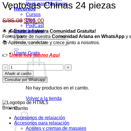
Ventosas Chinas 24 piezas
Pack para Negocios
Recursos
Cursos
El
El
S/
85.00
S/
65.00
Blog
PodCast
precio
precio
Especialistas
🌟
¡Súmate a nuestra Comunidad Gratuita!
original
actual
Forma parte de nuestra
Comunidad Ariana en WhatsApp
y e
era:
es:
Buscar
📚 Aprende, conéctate y crece junto a nosotros.
S/85.00.
S/65.00.
por:
Únete Gratis
👉
Únete hoy mismo Aquí
Ventosas
Chinas
Añadir al carrito
24
Consultar por Whatsapp
piezas
cantidad
No hay productos en el carrito.
Volver a la tienda
Browse
Carrito
Accesorios de relajación
Accesorios para relajación
Aceites y cremas de masajes