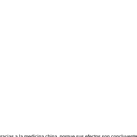
racias a la medicina china, porque sus efectos son concluyent